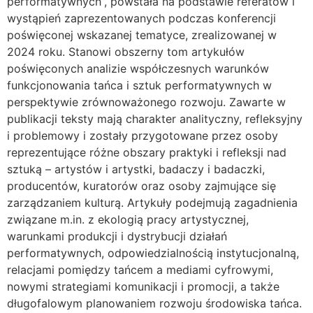
performatywnych”, powstała na podstawie referatów i
wystąpień zaprezentowanych podczas konferencji
poświęconej wskazanej tematyce, zrealizowanej w
2024 roku. Stanowi obszerny tom artykułów
poświęconych analizie współczesnych warunków
funkcjonowania tańca i sztuk performatywnych w
perspektywie zrównoważonego rozwoju. Zawarte w
publikacji teksty mają charakter analityczny, refleksyjny
i problemowy i zostały przygotowane przez osoby
reprezentujące różne obszary praktyki i refleksji nad
sztuką – artystów i artystki, badaczy i badaczki,
producentów, kuratorów oraz osoby zajmujące się
zarządzaniem kulturą. Artykuły podejmują zagadnienia
związane m.in. z ekologią pracy artystycznej,
warunkami produkcji i dystrybucji działań
performatywnych, odpowiedzialnością instytucjonalną,
relacjami pomiędzy tańcem a mediami cyfrowymi,
nowymi strategiami komunikacji i promocji, a także
długofalowym planowaniem rozwoju środowiska tańca.