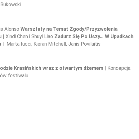
 Bukowski
us Alonso
Warsztaty na Temat Zgody/Przyzwolenia
su
| Xindi Chen i Shuyi Liao
Zadurz Się Po Uszy… W Upadkach
a
| Marta Iucci, Kieran Mitchell, Janis Povilaitis
rodzie Krasińskich wraz z otwartym dżemem
| Koncepcja:
tów festiwalu