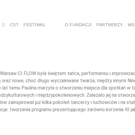
CST
FESTIWAL
O FUNDACJI
PARTNERZY
WS
arsaw CI FLOW była świętem tańca, performensu i improwizacji. 
oraz nowe, choć długo wyczekiwane twarze, między innymi Ninę 
lat temu Paulina marzyła o stworzeniu miejsca dla spotkań w ta
międzykulturowych i międzypokoleniowych. Zależało jej na otwor
ow zainspirował już kilka pokoleń tancerzy i ruchowców i na sta
ambicje: tworzenia programu prezentującego zarówno korzenie KI 