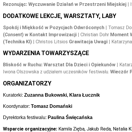
Rezonując: Wyczuwanie Działań w Przestrzeni Miejskiej
|
DODATKOWE LEKCJE, WARSZTATY, LABY
Spokój i Miękkość w Pozycjach Odwróconych
| Tomasz Do
(
Consent
) w Kontakt Improwizacji
| Christian Dohr
Moment W
(Technika KI)
| Christos Litsios
Grawitacja Uwagi
| Katarzyn
WYDARZENIA TOWARZYSZĄCE
Bliskość w Ruchu: Warsztat Dla Dzieci i Opiekunów
| Katar
Iwona Olszowska z udziałem uczesników festiwalu.
Wieczór 
ORGANIZATORZY
Kuratorki:
Zuzanna Bukowski, Klara Łucznik
Koordynator:
Tomasz Domański
Dyrektorka festiwalu:
Paulina Święcańska
Wsparcie organizacyjne:
Kamila Zięba, Jakub Reda, Natalia