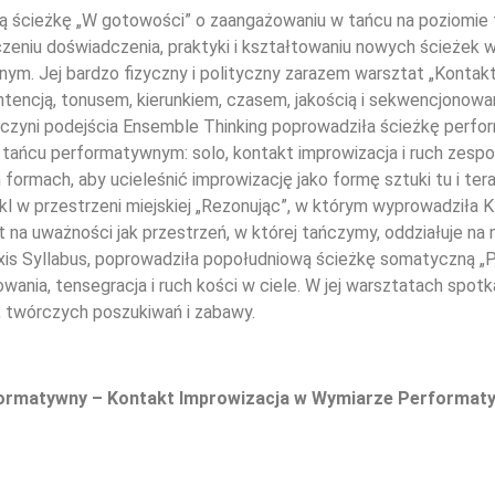
nną ścieżkę „W gotowości” o zaangażowaniu w tańcu na poziomi
czeniu doświadczenia, praktyki i kształtowaniu nowych ścieżek w
m. Jej bardzo fizyczny i polityczny zarazem warsztat „Kontakt 
encją, tonusem, kierunkiem, czasem, jakością i sekwencjonowanie
órczyni podejścia Ensemble Thinking poprowadziła ścieżkę perfo
tańcu performatywnym: solo, kontakt improwizacja i ruch zespo
ormach, aby ucieleśnić improwizację jako formę sztuki tu i ter
 w przestrzeni miejskiej „Rezonując”, w którym wyprowadziła K
st na uważności jak przestrzeń, w której tańczymy, oddziałuje n
is Syllabus, poprowadziła popołudniową ścieżkę somatyczną „Por
ania, tensegracja i ruch kości w ciele. W jej warsztatach spotk
 twórczych poszukiwań i zabawy.
formatywny – Kontakt Improwizacja w Wymiarze Performa