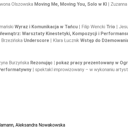
 Iwona Olszowska
Moving Me, Moving You, Solo w KI
| Zuzanna
mański
Wyraz i Komunikacja w Tańcu
| Filip Wencki
Trio
| Jes
ewnątrz: Warsztaty Kinestetyki, Kompozycji i Performan
a Brzezińska
Underscore
| Klara Łucznik
Wstęp do Dżemowani
zyna Burzyńska
Rezonując | pokaz pracy prezentowany w Og
Performatywny
| spektakl improwizowany – w wykonaniu artys
 Klamann, Aleksandra Nowakowska