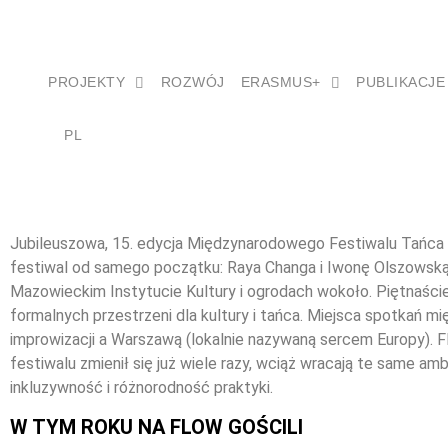
PROJEKTY
ROZWÓJ
ERASMUS+
PUBLIKACJE
PL
Jubileuszowa, 15. edycja Międzynarodowego Festiwalu Tańca W
festiwal od samego początku: Raya Changa i Iwonę Olszowską 
Mazowieckim Instytucie Kultury i ogrodach wokoło. Piętnaście 
formalnych przestrzeni dla kultury i tańca. Miejsca spotkań 
improwizacji a Warszawą (lokalnie nazywaną sercem Europy). Fl
festiwalu zmienił się już wiele razy, wciąż wracają te same 
inkluzywność i różnorodność praktyki.
W TYM ROKU NA FLOW GOŚCILI