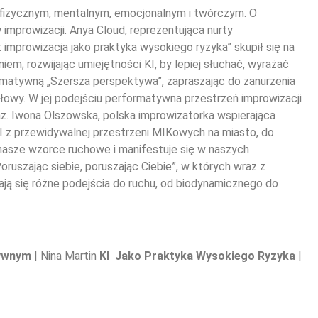
e fizycznym, mentalnym, emocjonalnym i twórczym. O
 improwizacji. Anya Cloud, reprezentująca nurty
improwizacja jako praktyka wysokiego ryzyka” skupił się na
m; rozwijając umiejętności KI, by lepiej słuchać, wyrażać
rmatywną „Szersza perspektywa”, zapraszając do zanurzenia
łowy. W jej podejściu performatywna przestrzeń improwizacji
az. Iwona Olszowska, polska improwizatorka wspierająca
I z przewidywalnej przestrzeni MIKowych na miasto, do
a nasze wzorce ruchowe i manifestuje się w naszych
uszając siebie, poruszając Ciebie”, w których wraz z
ają się różne podejścia do ruchu, od biodynamicznego do
tywnym
| Nina Martin
KI Jako Praktyka Wysokiego Ryzyka
|