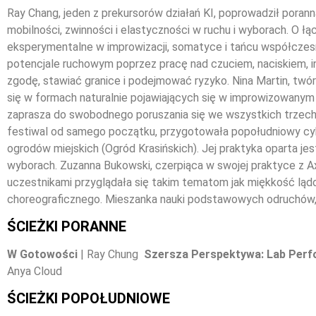
Ray Chang, jeden z prekursorów działań KI, poprowadził pora
mobilności, zwinności i elastyczności w ruchu i wyborach. O łą
eksperymentalne w improwizacji, somatyce i tańcu współczesny
potencjale ruchowym poprzez pracę nad czuciem, naciskiem, int
zgodę, stawiać granice i podejmować ryzyko. Nina Martin, tw
się w formach naturalnie pojawiających się w improwizowanym 
zaprasza do swobodnego poruszania się we wszystkich trzech f
festiwal od samego początku, przygotowała popołudniowy cykl
ogrodów miejskich (Ogród Krasińskich). Jej praktyka oparta je
wyborach. Zuzanna Bukowski, czerpiąca w swojej praktyce z Ax
uczestnikami przyglądała się takim tematom jak miękkość lądow
choreograficznego. Mieszanka nauki podstawowych odruchów,
ŚCIEŻKI PORANNE
W Gotowości
| Ray Chung
Szersza Perspektywa: Lab Per
Anya Cloud
ŚCIEŻKI POPOŁUDNIOWE